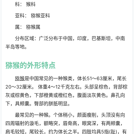
科： 猴科
亚科： 猕猴亚科
属： 猕猴属
分布区域：广泛分布于中国，印度，巴基斯坦，中南
半岛等地。
猕猴
的外形特点
猕猴
是中国常见的一种猴类，体长51～63厘米，尾长
20～32厘米。 体重4～12千克左右。头部呈棕色，背部棕
灰或棕黄色，下部橙黄或橙红色，腹面淡灰黄色。鼻孔向
下，具颊囊。臀部的胼胝明显。
最常见的一种猴。个体稍小，颜面瘦削，头顶没有向
四周辐射的漩毛，额略突，眉骨高，眼窝深，有两颊囊，
肩毛较短，尾较长，约为体长之半。四肢均具5指(趾)，有