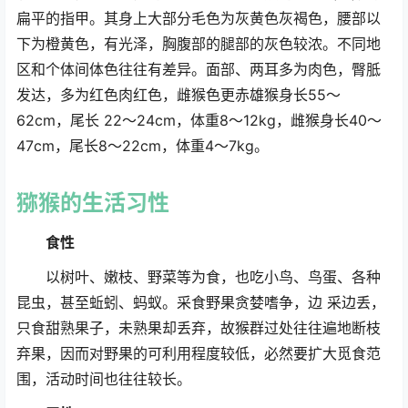
扁平的指甲。其身上大部分毛色为灰黄色灰褐色，腰部以
下为橙黄色，有光泽，胸腹部的腿部的灰色较浓。不同地
区和个体间体色往往有差异。面部、两耳多为肉色，臀胝
发达，多为红色肉红色，雌猴色更赤雄猴身长55～
62cm，尾长 22～24cm，体重8～12kg，雌猴身长40～
47cm，尾长8～22cm，体重4～7kg。
猕猴
的生活习性
食性
以树叶、嫩枝、野菜等为食，也吃小鸟、鸟蛋、各种
昆虫，甚至蚯蚓、蚂蚁。采食野果贪婪嗜争，边 采边丢，
只食甜熟果子，未熟果却丢弃，故猴群过处往往遍地断枝
弃果，因而对野果的可利用程度较低，必然要扩大觅食范
围，活动时间也往往较长。