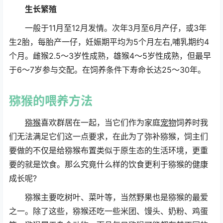
生长繁殖
一般于11月至12月发情。次年3月至6月产仔，或3年
生2胎，每胎产一仔，妊娠期平均为5个月左右,哺乳期约4
个月。雌猴2.5～3岁性成熟，雄猴4～5岁性成熟，但最早
于6～7岁参与交配。在饲养条件下寿命长达25～30年。
猕猴
的喂养方法
猕猴
喜欢群居在一起，当它们作为家庭
宠物
饲养时我
们无法满足它们这一点要求，在此为了弥补猕猴，饲主们
要做的不仅是给猕猴布置类似于原生态的生活环境，更重
要的就是饮食。那么究竟什么样的饮食更利于猕猴的健康
成长呢?
猕猴主要吃树叶、菜叶等，当然野果也是猕猴的最爱
之一。除了这些，猕猴还吃一些米团、馒头、奶粉、鸡蛋