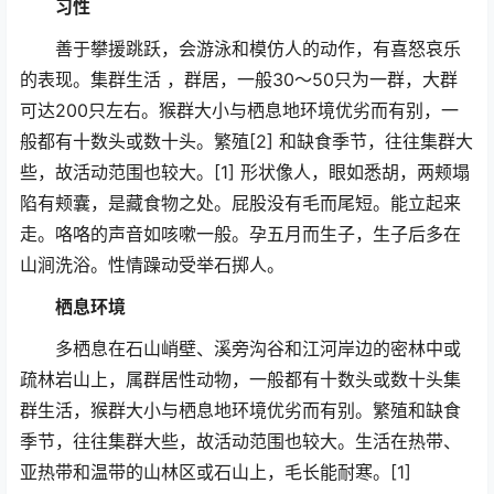
习性
善于攀援跳跃，会游泳和模仿人的动作，有喜怒哀乐
的表现。集群生活 ，群居，一般30～50只为一群，大群
可达200只左右。猴群大小与栖息地环境优劣而有别，一
般都有十数头或数十头。繁殖[2] 和缺食季节，往往集群大
些，故活动范围也较大。[1] 形状像人，眼如悉胡，两颊塌
陷有颊囊，是藏食物之处。屁股没有毛而尾短。能立起来
走。咯咯的声音如咳嗽一般。孕五月而生子，生子后多在
山涧洗浴。性情躁动受举石掷人。
栖息环境
多栖息在石山峭壁、溪旁沟谷和江河岸边的密林中或
疏林岩山上，属群居性动物，一般都有十数头或数十头集
群生活，猴群大小与栖息地环境优劣而有别。繁殖和缺食
季节，往往集群大些，故活动范围也较大。生活在热带、
亚热带和温带的山林区或石山上，毛长能耐寒。[1]