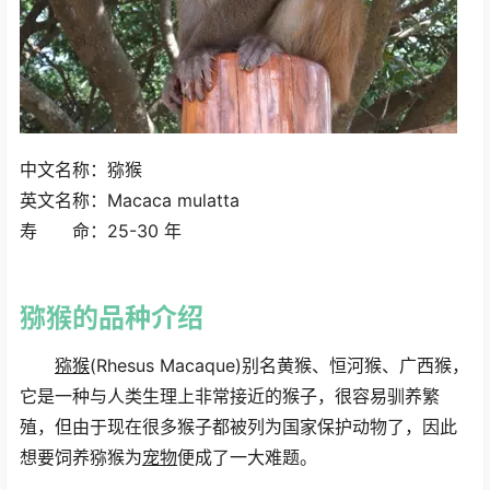
中文名称：猕猴
计算器
英文名称：Macaca mulatta
寿 命：25-30 年
猕猴
的品种介绍
猕猴
(Rhesus Macaque)别名黄猴、恒河猴、广西猴，
它是一种与人类生理上非常接近的猴子，很容易驯养繁
殖，但由于现在很多猴子都被列为国家保护动物了，因此
想要饲养猕猴为
宠物
便成了一大难题。