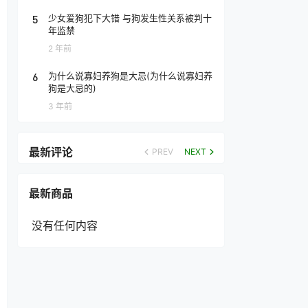
5
少女爱狗犯下大错 与狗发生性关系被判十
年监禁
2 年前
6
为什么说寡妇养狗是大忌(为什么说寡妇养
狗是大忌的)
3 年前
最新评论
PREV
NEXT
最新商品
没有任何内容