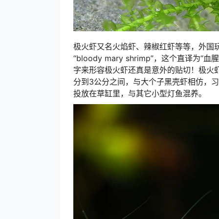
极火虾又名火焰虾、辣椒红虾等等，外国玩家直接称
“bloody mary shrimp”，这个
字来形容极火虾还真是意外的贴切！极火虾
分到3公分之间，与大个子黑壳虾相仿，
投放在草缸里，与其它小型灯鱼混养。