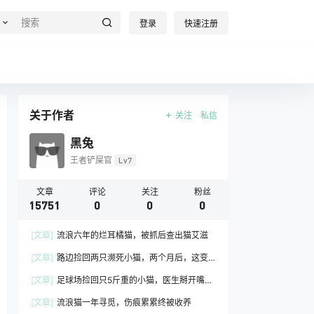
登录
快速注册
关于作者
关注
私信
黑兔
王者铲屎官
Lv7
文章
评论
关注
粉丝
15751
0
0
0
[文章]
流浪六年的烂耳橘猫，被抓后查出猫艾滋
[文章]
路边捡回两只濒死小猫，两个月后，这变
化谁敢认
[文章]
足球场捡回只5斤重的小猫，医生掰开嘴一
看，大家都愣住了
[文章]
流浪猫一年寻觅，伤痕累累终被收养