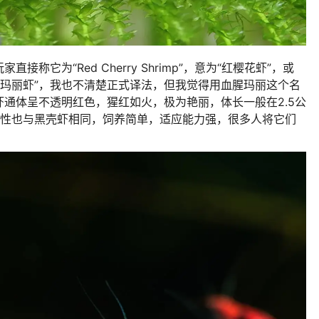
它为“Red Cherry Shrimp”，意为“红樱花虾”，或
直译为“血腥玛丽虾”，我也不清楚正式译法，但我觉得用血腥玛丽这个名
通体呈不透明红色，猩红如火，极为艳丽，体长一般在2.5公
习性也与黑壳虾相同，饲养简单，适应能力强，很多人将它们