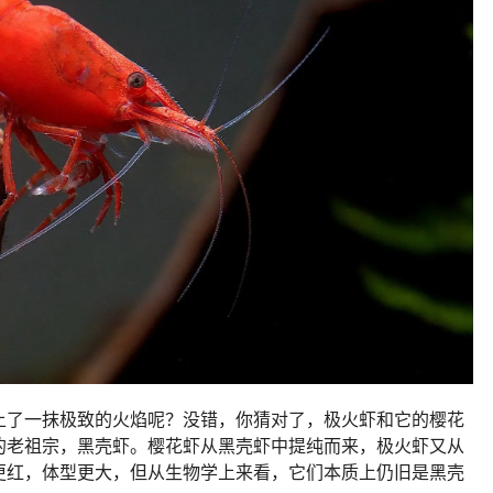
上了一抹极致的火焰呢？没错，你猜对了，极火虾和它的樱花
的老祖宗，黑壳虾。樱花虾从黑壳虾中提纯而来，极火虾又从
更红，体型更大，但从生物学上来看，它们本质上仍旧是黑壳