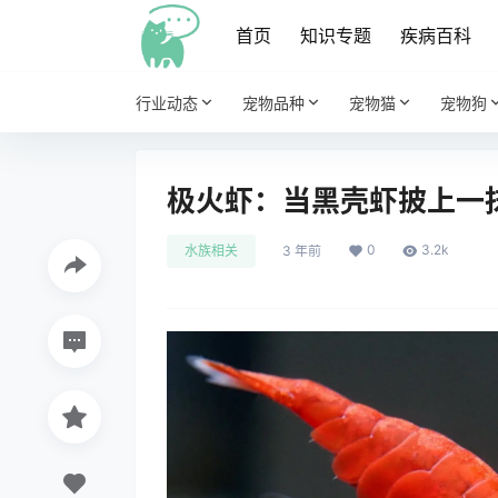
首页
知识专题
疾病百科
行业动态
宠物品种
宠物猫
宠物狗
极火虾：当黑壳虾披上一
0
3.2k
水族相关
3 年前