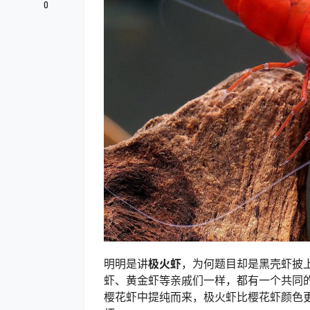
0
明明是讲
极火虾
，为何题目却是黑壳虾披
虾、黄金虾等亲戚们一样，都有一个共同
樱花虾中提纯而来，极火虾比樱花虾颜色