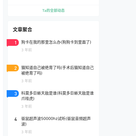
Ta的全部动态
文章聚合
1
狗卡在我的那里怎么办(狗狗卡到里面了)
3 年前
2
猫知道自己被绝育了吗(手术后猫知道自己
被绝育了吗)
3 年前
3
科莫多巨蜥天敌是谁(科莫多巨蜥天敌是谁
爪哇虎)
3 年前
4
驱鼠超声波50000hz试听(驱鼠音频超声
波)
3 年前