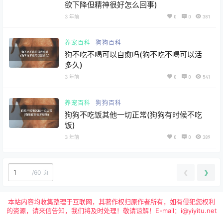
欲下降但精神很好怎么回事)
3 年前
0
0
381
养宠百科
狗狗百科
狗不吃不喝可以自愈吗(狗不吃不喝可以活
多久)
3 年前
0
0
541
养宠百科
狗狗百科
狗狗不吃饭其他一切正常(狗狗有时候不吃
饭)
3 年前
0
0
389
❮
❯
/
60 页
本站内容均收集整理于互联网，其著作权归原作者所有，如有侵犯您权利
的资源，请来信告知，我们将及时处理！敬请谅解！E-mail：i@yiyitu.net