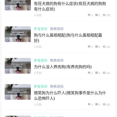
有狂犬病的狗有什么症状(有狂犬病的狗狗
有什么症状)
3 年前
0
0
375
养宠百科
狗狗百科
狗与什么属相相配(狗与什么属相相配最
好)
计算器
3 年前
0
0
225
养宠百科
狗狗百科
为什么没人养肉狗(有养肉狗的吗)
3 年前
0
0
366
养宠百科
狗狗百科
微笑狗为什么吓人(微笑狗事件是什么为什
么恐怖吓人)
3 年前
0
0
433