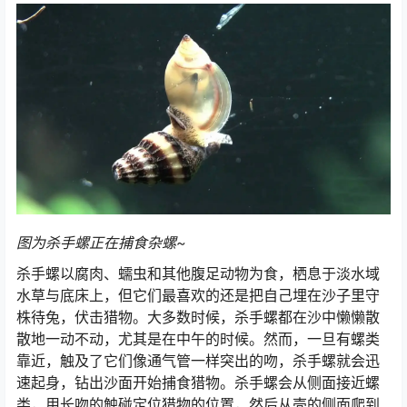
图为杀手螺正在捕食杂螺~
杀手螺以腐肉、蠕虫和其他腹足动物为食，栖息于淡水域
水草与底床上，但它们最喜欢的还是把自己埋在沙子里守
株待兔，伏击猎物。大多数时候，杀手螺都在沙中懒懒散
散地一动不动，尤其是在中午的时候。然而，一旦有螺类
靠近，触及了它们像通气管一样突出的吻，杀手螺就会迅
速起身，钻出沙面开始捕食猎物。杀手螺会从侧面接近螺
类，用长吻的触碰定位猎物的位置，然后从壳的侧面爬到