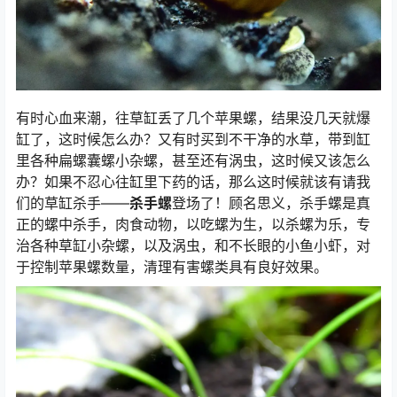
有时心血来潮，往草缸丢了几个苹果螺，结果没几天就爆
缸了，这时候怎么办？又有时买到不干净的水草，带到缸
计算器
里各种扁螺囊螺小杂螺，甚至还有涡虫，这时候又该怎么
办？如果不忍心往缸里下药的话，那么这时候就该有请我
们的草缸杀手——
杀手螺
登场了！顾名思义，杀手螺是真
正的螺中杀手，肉食动物，以吃螺为生，以杀螺为乐，专
治各种草缸小杂螺，以及涡虫，和不长眼的小鱼小虾，对
于控制苹果螺数量，清理有害螺类具有良好效果。