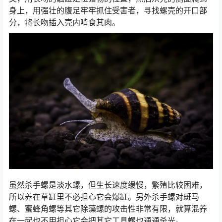
身上，用强壮的腹足牢牢抓住受害者，寻找螺壳的开口部
分，将长吻插入壳内啃食其肉。
虽然杀手螺是淡水螺，但生长速度缓慢，繁殖比较困难，
所以养在草缸里不必担心它会爆缸。另外杀手螺对斑马
螺、蜜蜂角螺等其它除藻螺的攻击性非常有限，就算混养
在一起也不用担心它会把其它工具螺也通通杀光。