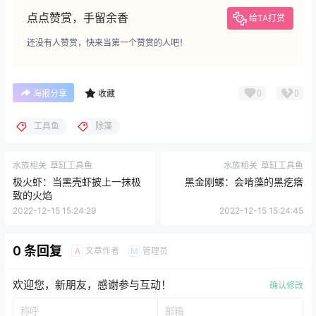
点点赞赏，手留余香
给TA打赏
还没有人赞赏，快来当第一个赞赏的人吧！
0
0
海报分享
收藏
工具鱼
除藻
水族相关
草缸工具鱼
水族相关
草缸工具鱼
极火虾：当黑壳虾披上一抹极
黑金刚螺：会啃藻的黑疙瘩
致的火焰
2022-12-15 15:24:29
2022-12-15 15:24:45
0 条回复
文章作者
管理员
A
M
欢迎您，新朋友，感谢参与互动！
确认修改