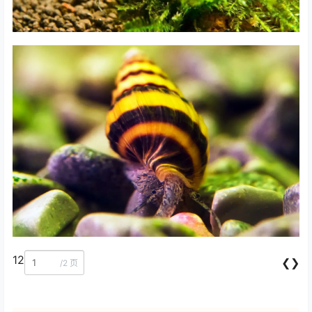
12
❮❯
/
2 页