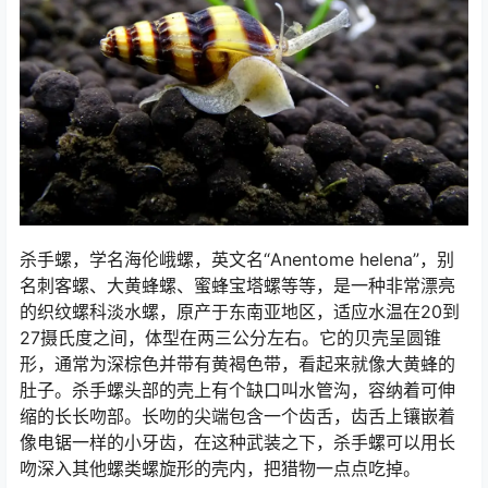
杀手螺，学名海伦峨螺，英文名“Anentome helena”，别
名刺客螺、大黄蜂螺、蜜蜂宝塔螺等等，是一种非常漂亮
的织纹螺科淡水螺，原产于东南亚地区，适应水温在20到
27摄氏度之间，体型在两三公分左右。它的贝壳呈圆锥
形，通常为深棕色并带有黄褐色带，看起来就像大黄蜂的
肚子。杀手螺头部的壳上有个缺口叫水管沟，容纳着可伸
缩的长长吻部。长吻的尖端包含一个齿舌，齿舌上镶嵌着
像电锯一样的小牙齿，在这种武装之下，杀手螺可以用长
吻深入其他螺类螺旋形的壳内，把猎物一点点吃掉。