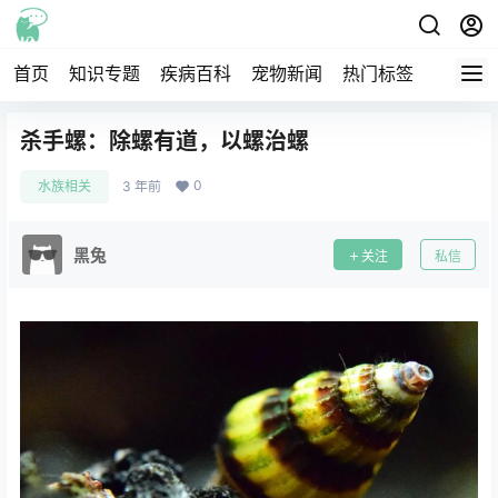
首页
知识专题
疾病百科
宠物新闻
热门标签
交流圈
杀手螺：除螺有道，以螺治螺
0
水族相关
3 年前
黑兔
关注
私信