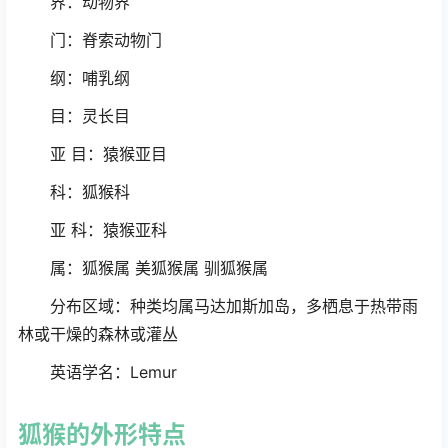
界：动物界
门：脊索动物门
纲：哺乳纲
目：灵长目
亚 目：猿猴亚目
科：狐猴科
亚 科：猿猴亚科
属：狐猴属 美狐猴属 驯狐猴属
分布区域：种类均属马达加斯加岛，多栖息于热带雨
林或干燥的森林或灌丛
英语学名：Lemur
狐猴
的外形特点