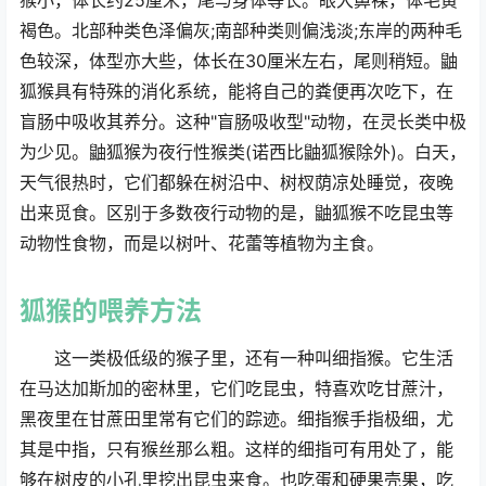
猴小，体长约25厘米，尾与身体等长。眼大鼻裸，体毛黄
褐色。北部种类色泽偏灰;南部种类则偏浅淡;东岸的两种毛
色较深，体型亦大些，体长在30厘米左右，尾则稍短。鼬
狐猴具有特殊的消化系统，能将自己的粪便再次吃下，在
盲肠中吸收其养分。这种"盲肠吸收型"动物，在灵长类中极
为少见。鼬狐猴为夜行性猴类(诺西比鼬狐猴除外)。白天，
天气很热时，它们都躲在树沿中、树杈荫凉处睡觉，夜晚
出来觅食。区别于多数夜行动物的是，鼬狐猴不吃昆虫等
动物性食物，而是以树叶、花蕾等植物为主食。
狐猴
的喂养方法
这一类极低级的猴子里，还有一种叫细指猴。它生活
在马达加斯加的密林里，它们吃昆虫，特喜欢吃甘蔗汁，
黑夜里在甘蔗田里常有它们的踪迹。细指猴手指极细，尤
其是中指，只有猴丝那么粗。这样的细指可有用处了，能
够在树皮的小孔里挖出昆虫来食。也吃蛋和硬果壳果，吃