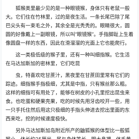
狐猴类里最少见的是一种眼镜猴，身体只有老鼠一般
大。它们住在竹林里，过的是夜生活。一条长尾巴除了尾
巴尖头有一束毛之外，其余全是光秃秃的。眼睛很大，圆
圆的好像戴上一副眼镜，所以叫“眼镜猴”。手指脚趾上生着
像圆盘一样的东西，因此在滑溜溜的光面上它也能爬行。
这一类极低级的猴子里，还有一种叫细指猴。它生活
在马达加斯加的密林里，它们吃昆
虫，特喜欢吃甘蔗汁，黑夜里在甘蔗田里常有它们的
踪迹。细指猴手指极细，尤其是中指，只有猴丝那么粗。
这样的细指可有用处了，能够在树皮的小孔里挖出昆虫来
食。也吃蛋和硬果壳果，吃的时候先用牙齿咬开一些，用
一只手托住然后用这只极细的手指头伸进去挖出里面的东
西来吃，挖的时候速度极快。
另外马达加斯加岛附近所产的鼬狐猴的体型比一般狐