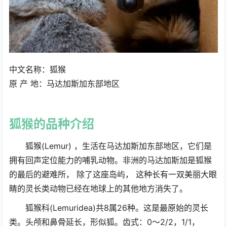
中文名称：狐猴
计算器
原 产 地：马达加斯加东部地区
狐猴
的品种介绍
狐猴(Lemur) ，生活在马达加斯加东部地区，它们是
拥有回声定位能力的哺乳动物。非洲的马达加斯加是狐猴
的最后的避难所， 除了这座岛屿， 这种长有一双美丽大眼
睛的灵长类动物已经在地球上的其他地方消失了。
狐猴科(Lemuridea)共8属26种。这是最原始的灵长
类。头颅和鼻骨延长，形似狐。齿式：0～2/2，1/1，