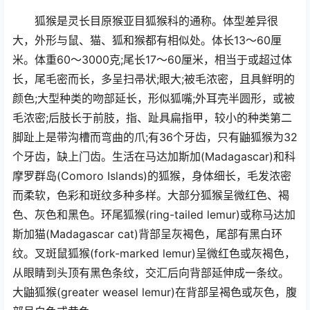
狐猴是灵长目原猴亚目狐猴科的通称。体型差异很
大，外形与鼠、猫、狐和猴都有相似处。体长13～60厘
米。体重60～3000克;尾长17～60厘米，相当于或超过体
长，尾毛密而长，多呈扫帚状;眼大;被毛浓密，且具鲜明的
颜色;大型种类的吻部延长，形似狐嘴;外耳壳半圆形，或被
毛浓密;后肢长于前肢，指、趾具扁指甲，较小的种类第二
脚趾上是带沟槽而弯曲的爪;有36个牙齿，只有鼬狐猴为32
个牙齿，缺上门齿。生活在马达加斯加(Madagascar)和科
摩罗群岛(Comoro Islands)的狐猴，身体细长，毛发浓密
而柔软，色彩和斑纹多种多样。大部分狐猴呈微红色、褐
色、灰色和黑色。环尾狐猴(ring-tailed lemur)或称马达加
斯加猫(Madagascar cat)背部呈灰褐色，尾部有黑白环
纹。叉斑鼠狐猴(fork-marked lemur)呈微红色或灰褐色，
从眼睛到头顶有黑色条纹，交汇后向背部延伸成一条纹。
大鼬狐猴(greater weasel lemur)在背部呈褐色或灰色，腹