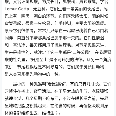
猴，又名环尾狐猴，为灵长目，狐猴科，真狐猴属，学名
Lemur Catta，无亚种。它们生着一条美丽的长尾巴，尾
巴上有一圈黑一圈白的环节。它们喜欢晒太阳，晒的时候
背脊弓起，很像一只
松鼠
，伸手伸脚，享受太阳的温暖。
原来它们很怕冷，常常几只聚在一起尾巴绕着自己也围着
同伴，简直分不清那条尾巴属于那一只的。它们性情温
和，喜洁净，每天都用爪子梳妆理毛。对节尾狐猴来讲，
生来是雄性的，就注定了它一生都是“二等公民”。在节尾狐
猴的社会里，“妇孺至上”是不可违犯的法律。从另一个角度
来讲，节尾狐猴也是不同寻常的，它们属于灵长目动物，
是人类直系祖先动物中的一种。
最小的一种狐猴叫“老鼠狐猴”，有的只有几寸长。它们
习惯住在树上，夜里活动。在干旱太热的季节，老鼠狐猴
就睡长觉，几个星期不吃东西，不过在睡长觉之前，先尽
量地吃把脂肪积储起来，在绝食的时候，再慢慢吸收到身
体的各部组织里去，维持生命。