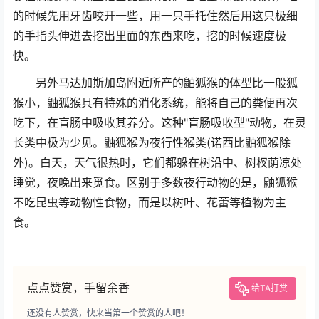
的时候先用牙齿咬开一些，用一只手托住然后用这只极细
的手指头伸进去挖出里面的东西来吃，挖的时候速度极
快。
另外马达加斯加岛附近所产的鼬狐猴的体型比一般狐
猴小，鼬狐猴具有特殊的消化系统，能将自己的粪便再次
吃下，在盲肠中吸收其养分。这种"盲肠吸收型"动物，在灵
长类中极为少见。鼬狐猴为夜行性猴类(诺西比鼬狐猴除
外)。白天，天气很热时，它们都躲在树沿中、树杈荫凉处
睡觉，夜晚出来觅食。区别于多数夜行动物的是，鼬狐猴
不吃昆虫等动物性食物，而是以树叶、花蕾等植物为主
食。
点点赞赏，手留余香
给TA打赏
还没有人赞赏，快来当第一个赞赏的人吧！