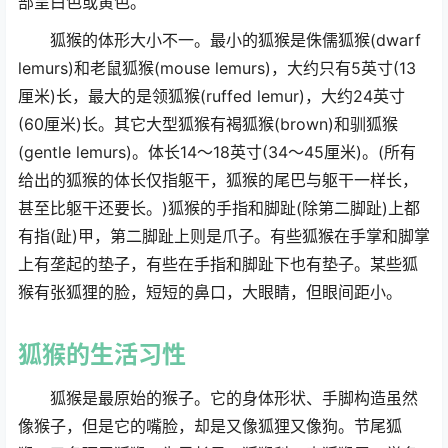
部呈白色或黄色。
狐猴的体形大小不一。最小的狐猴是侏儒狐猴(dwarf
lemurs)和老鼠狐猴(mouse lemurs)，大约只有5英寸(13
厘米)长，最大的是领狐猴(ruffed lemur)，大约24英寸
(60厘米)长。其它大型狐猴有褐狐猴(brown)和驯狐猴
(gentle lemurs)。体长14～18英寸(34～45厘米)。(所有
给出的狐猴的体长仅指躯干，狐猴的尾巴与躯干一样长，
甚至比躯干还要长。)狐猴的手指和脚趾(除第二脚趾)上都
有指(趾)甲，第二脚趾上则是爪子。有些狐猴在手掌和脚掌
上有垄起的垫子，有些在手指和脚趾下也有垫子。某些狐
猴有张狐狸的脸，短短的鼻口，大眼睛，但眼间距小。
狐猴
的生活习性
狐猴是最原始的猴子。它的身体形状、手脚构造虽然
像猴子，但是它的嘴脸，却是又像狐狸又像狗。节尾狐