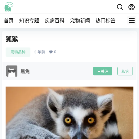
首页
知识专题
疾病百科
宠物新闻
热门标签
交流圈
狐猴
0
宠物品种
3 年前
黑兔
关注
私信