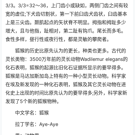
3/3。3/3=32～36，上门齿小或缺如，两侧门齿之间有较
宽的虚位;下犬齿切割状，第一下前臼齿犬齿状，臼齿基本
上是三尖齿。颞肌起点的矢状脊不明显。拇指和拇趾多少
增大，且与他指，趾相对，第二趾有钩爪。尾长而多毛。
食性多样，昼行性或夜行性，都是灵敏的攀爬者。
狐猴的历史比原先认为的更长，种类也更多。古代的
灵长类物：3500万年前的灵长动物Wadilemur elegans的
化石表明，狐猴的起源比旧化石证据所显示的要早得多。
狐猴是马达加斯加岛上特有的一种小型灵长动物。科学家
在埃及新发现的一种化石表明，狐猴及其它灵长动物在进
化史上出现的时间比原先认为的要早得多;另外，科学家新
发现了5个新的狐猴物种。
中文学名：狐猴
拉丁学名：Aye-Aye