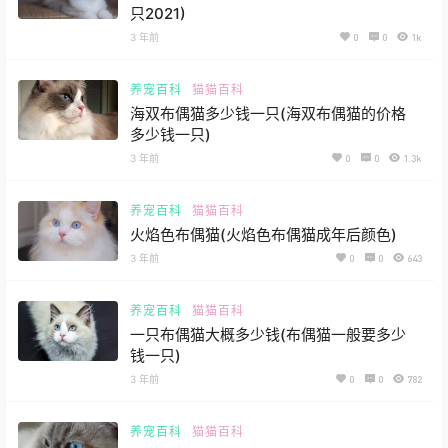
只2021)
3 年前
0
0
1k
养宠百科
猫猫百科
海双布偶猫多少钱一只(海双布偶猫的价格
多少钱一只)
计算器
3 年前
0
0
1.3k
养宠百科
猫猫百科
火焰色布偶猫(火焰色布偶猫成年后颜色)
3 年前
0
0
643
养宠百科
猫猫百科
一只布偶猫大概多少钱(布偶猫一般要多少
钱一只)
3 年前
0
0
782
养宠百科
猫猫百科