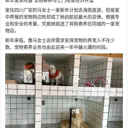
新年需求旺盛 宠物寄养与上门喂食经济升温
家住四川广安的马女士一家新年计划去海南旅游，但是家
中养殖的宠物狗边牧却成了她启航前最大的忌惮，根据专
业和安全的考量，究竟她挑选了将狗寄养在同城的一家宠
物店。
新年来临，像马女士这样需求安排宠物的养宠人不在少
计算器
数，宠物寄养业务也由此迎来一年中最火爆的时段。