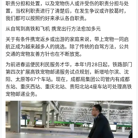
要‘先说断，后不乱’，服务商与寄养人最好签定相应合同，
清楚两头的权利与职责，以便假定发生争议或许胶葛可以
有据可依。”林小明提示顾客，合同中两头最好约好清楚详
细的条款，比方，宠物喂食次数和宠物因不同现象的患病
职责分担和处置，以及宠物伤人或许受伤的职责分担与处
置，当权利职责进行了清楚后，在发生争议或许胶葛时，
我们都可以按照约好来承认各自职责。
从自驾到高铁和飞机 携宠出行方法愈加多元
关于有条件携宠返乡或出游的家庭来说，带上宠物一同启
航正成为越来越多人的挑选。除了传统的自驾方法，公共
交通的宠物友善方针也在不断放宽。
为前进春运便民利民服务才华，本年1月28日起，铁路部门
第四次扩展高铁宠物邮递服务试点规划，新增哈尔滨、沈
阳、太原等67个车站。现在，成都局集团公司管内有成都
东站、重庆西站、重庆北站、贵阳北站4座车站可处理高铁
宠物邮递业务。