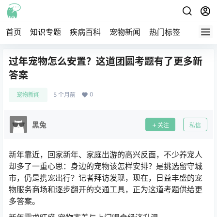
首页
知识专题
疾病百科
宠物新闻
热门标签
交流圈
过年宠物怎么安置？这道团圆考题有了更多新
答案
0
宠物新闻
5 个月前
黑兔
关注
私信
新年靠近，回家新年、家庭出游的高兴反面，不少养宠人
却多了一重心思：身边的宠物该怎样安排？是挑选留守城
市，仍是携宠出行？记者拜访发现，现在，日益丰盛的宠
物服务商场和逐步翻开的交通工具，正为这道考题供给更
多答案。