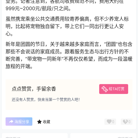
点期间对同车次同区间购票旅客给予七折优惠。
除了高铁邮递外，近年来，中国东方航空、春秋航空、中
国南方航空、海南航空等航空公司也都开通了“宠物进客舱”
业务。记者注意到，各航司收费规范不同，费用大约在
999元~2000元/航段/只之间。
虽然携宠乘坐公共交通费用较寄养偏高，但不少养宠人标
明，比起将宠物独自留下，带上它们一同出行更让人安
心。
新年是团圆的节日，关于越来越多家庭而言，“团圆”也包含
那些不会说话的家庭成员。跟着服务生态与出行方针的不
断完善，“带宠物一同新年”不再仅仅希望，而成为一段温暖
旅程的开端。
点点赞赏，手留余香
给TA打赏
还没有人赞赏，快来当第一个赞赏的人吧！