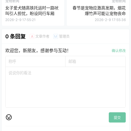
0
0
海报分享
收藏
宠物新闻
宠物新闻
女子爱犬随高铁托运时一路吠
春节是宠物应激高发期，烟花
叫引人担忧，盼设同行车厢
爆竹声可能让宠物丧命
2026-2-9 17:55:21
2026-2-9 17:55:36
0 条回复
文章作者
管理员
A
M
欢迎您，新朋友，感谢参与互动！
确认修改