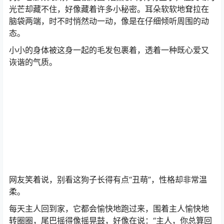
光芒却藏不住，好像藏着许多小秘密。
耳朵软软地耷拉在
脑袋两端，时不时悄然动一动，像是在仔细倾听周围的动
态。
小小的身体被这身一起的毛发包裹着，透着一种既心爱又
诙谐的气质。
网友笑着说，别看这狗子长得有点“丑萌”，性格却非常温
柔。
每天主人回到家，它都会愉快地跑过来，围着主人愉快地
转圈圈，尾巴摇得像摇晃鼓，好像在说：“主人，你总算回