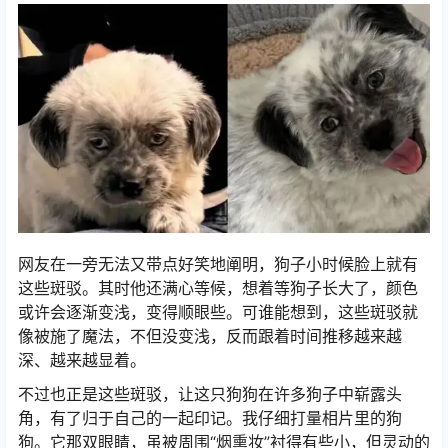
网友在一旁无法又带点好笑地阐明，狗子小时候脸上就有
这些斑驳。
其时他还满心等候，想着等狗子长大了，颜色
或许会逐渐变浅，变得顺眼些。
可谁能想到，这些斑驳就
像被施了魔法，不但没变浅，反而跟着时间推移越来越
深、越来越显着。
不过也正是这些斑驳，让这只狗狗在许多狗子中崭露头
角，有了归于自己的一起印记。
我仔细打量相片里的狗
狗。
它那双眼睛，虽被周围“烟熏妆”衬得有些小，但灵动的