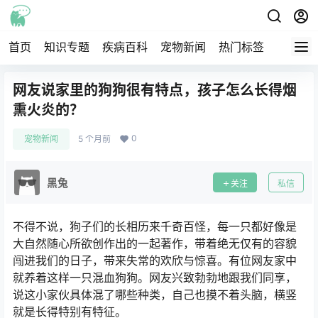
首页
知识专题
疾病百科
宠物新闻
热门标签
交流圈
网友说家里的狗狗很有特点，孩子怎么长得烟
熏火炎的？
0
宠物新闻
5 个月前
黑兔
关注
私信
不得不说，狗子们的长相历来千奇百怪，每一只都好像是
大自然随心所欲创作出的一起著作，带着绝无仅有的容貌
闯进我们的日子，带来失常的欢欣与惊喜。
有位网友家中
就养着这样一只混血狗狗。
网友兴致勃勃地跟我们同享，
说这小家伙具体混了哪些种类，自己也摸不着头脑，横竖
就是长得特别有特征。