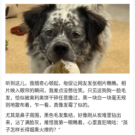
计算器
听到这儿，我猎奇心顿起，匆促让网友发张相片瞧瞧。
相
片映入眼帘的瞬间，我差点没憋住笑。
只见这狗狗一脸毛
发，恰似被奥利奥饼干碎任意撒过，黑一块白一块毫无规
则地散布着，乍一看，真像发霉了似的。
尤其是鼻子周围，黑色毛发集结，好像刚从炭堆里钻出
来，沾了满脸灰，难怪我第一眼瞧着，心里直犯嘀咕：“孩
子怎样长得烟熏火燎的？”