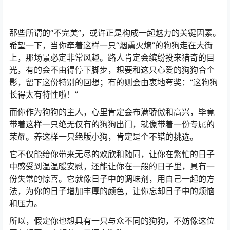
那些所谓的“不完美”，或许正是构成一起魅力的关键因素。
希望一下，当你牵着这样一只“烟熏火燎”的狗狗走在大街
上，那场景必定非常风趣。
路人肯定会缤纷投来猎奇的目
光，有的会不由得停下脚步，想要和这只心爱的狗狗合个
影，留下这份特别的回想；有的则会由衷地夸奖：“这狗狗
长得太有特性啦！”
而你作为狗狗的主人，心里肯定会布满骄傲和高兴，毕竟
带着这样一只绝无仅有的狗狗出门，就像带着一份专属的
荣耀。
养这样一只绝版小狗，肯定是个不错的挑选。
它不仅能给你带来无尽的欢欣和随同，让你在繁忙的日子
中感受到温温暖安慰，还能让你在一般的日子里，具有一
份失常的惊喜。
它就像日子中的调味剂，用自己一起的方
法，为你的日子增加丰厚的颜色，让你忘却日子中的烦恼
和压力。
所以，假定你也想具有一只与众不同的狗狗，不妨像这位