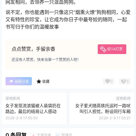
网友相同，去领养一只混血狗狗。
说不定，你也能遇到一只像这只“烟熏火燎”狗狗相同，心爱
又有特性的珍宝，让它成为你日子中最夸姣的随同，一起
书写归于你们的温暖故事
点点赞赏，手留余香
给TA打赏
还没有人赞赏，快来当第一个赞赏的人吧！
0
0
海报分享
收藏
宠物新闻
宠物新闻
女子发现流浪猫被人装袋扔在
女子爱犬随高铁托运时一路吠
路边，最后的结局让人感动
叫引人担忧，盼设同行车厢
2026-2-6 17:55:30
2026-2-9 17:55:21
0 条回复
文章作者
管理员
A
M