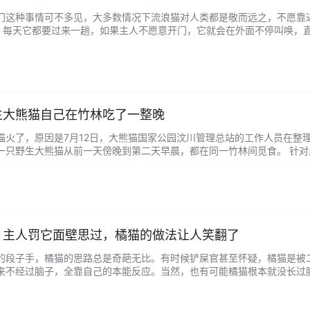
门这种事情可不多见，大多数情况下流浪猫对人类都是敬而远之，不愿靠
”，每天它都要过来一趟，如果主人不愿意开门，它就会在外面不停叫唤，直
来，所以很多人以为这只猫是我养的，实际上它是一只流浪猫”。此外，
浪猫有什么…...
生大熊猫自己在竹林吃了一整晚
猫火了，原因是7月12日，大熊猫国家公园汶川管理总站的工作人员在整
只野生大熊猫从前一天傍晚到第二天早晨，都在同一竹林间觅食。 针对此事件网
吃不完根本吃不完；还有网友@迦罗Amy ：野外的孩子要好好照顾自己 [
，主人罚它面壁思过，橘猫的做法让人笑翻了
的段子手，橘猫的思路总是奇葩无比。有时候铲屎官甚至怀疑，橘猫是被
来不经过脑子，全靠自己的本能反应。当然，也有可能橘猫根本就没长过
大橘猫，是个标准的大号胖子。每天在家里生活的像个大爷，除了吃就是
了两截。不用问肯…...