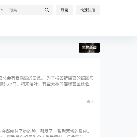
登录
快速注册
宠物新闻
官总会有着满满的爱意。 为了报答铲屎官的照顾与
、送只小鸟、叼来落叶，有些无私的猫咪甚至还会特
出现了一只流浪的白猫。 这只白猫可能是饿坏了，
21
狗突然咬住了她的脸，引发了一系列悲惨的反应。
血，满脸是血的景象令人毛骨悚然。与此同时，女