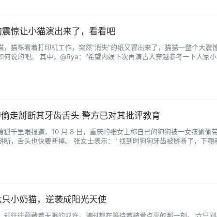
的震惊让小猫演出来了，看看吧
猫，猫咪看着打印机工作，突然“消失”的纸又冒出来了，猫猫一整个大震
何说的吧。 其中，@Rya：“希望内娱下次再演古人穿越参考一下人家小
。 不知道大家对此有什么看法呢？...
狗偷走掰断其牙齿舌头 警方已对其批评教育
搜狐千里眼报道，10 月 8 日，重庆的张女士称自己的狗狗被一女孩偷
掰断，舌头也快要断掉。 张女士表示：" 找到时狗狗牙齿被掰断了，下颚和
偷东西偷狗去卖之类的。" 张女士称，狗狗已经做过手术，但还没度过危险
六只小奶猫，逆袭成阳光天使
，却往往蕴藏着无限的或许，随时都在等待着被爱点亮的那一刻。 六只