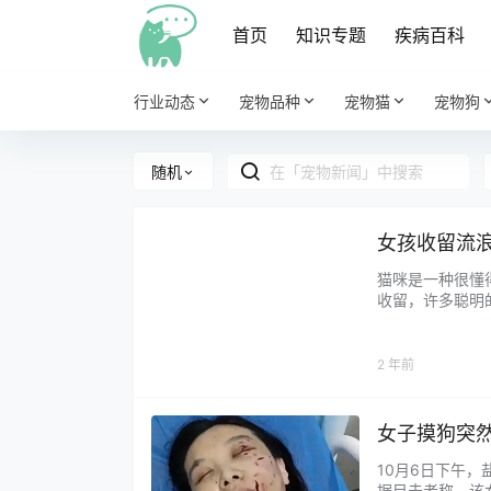
首页
知识专题
疾病百科
行业动态
宠物品种
宠物猫
宠物狗
随机
女孩收留流
猫咪是一种很懂
收留，许多聪明
意生一窝小猫崽
它在楼道里不停向
2 年前
女子摸狗突
10月6日下午
据目击者称，该