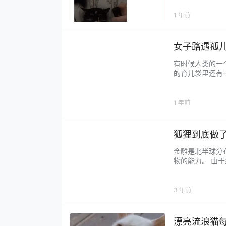
这期作品本来…..
1 年前
女子路遇孤
有时候人类的一
的育儿袋里还有
月大，现在已经
发挥着至关重要的
1 年前
狐狸到底做
金雕是北半球分
物的能力。 由
在上世纪的70
搜寻了162个金雕…
3 年前
漂亮流浪猫