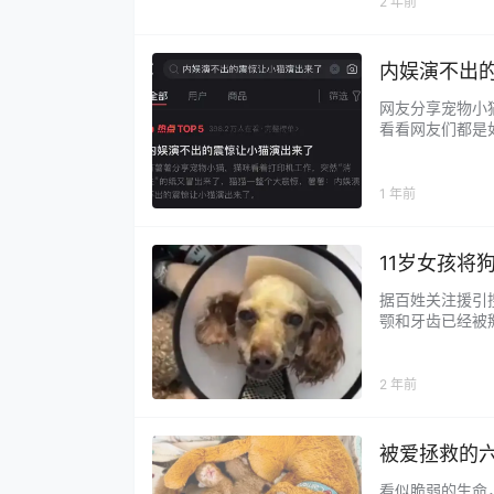
2 年前
内娱演不出
网友分享宠物小
看看网友们都是如
是很聪明的样子”
1 年前
11岁女孩将
据百姓关注援引
颚和牙齿已经被
长期在我们这边
2 年前
被爱拯救的
看似脆弱的生命