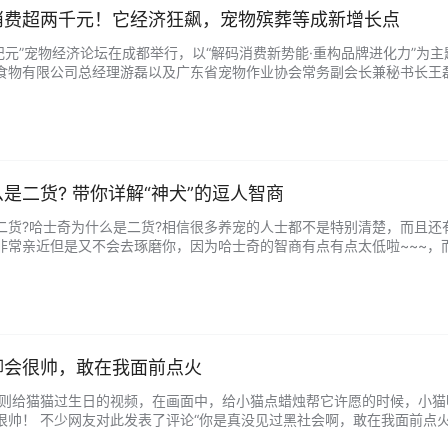
消费超两千元！它经济狂飙，宠物殡葬等成新增长点
新纪元”宠物经济论坛在成都举行，以“解码消费新势能·重构品牌进化力”
食物有限公司总经理游磊以及广东省宠物作业协会常务副会长兼秘书长王磊
锐在论坛上标明，“它经济”正以不可阻遏之势，成为激活消费潜力的新势
…...
是二货? 带你详解“神犬”的逗人智商
二货?哈士奇为什么是二货?相信很多养宠的人士都不是特别清楚，而且还
非常亲近但是又不会去琢磨你，因为哈士奇的智商有点有点太低啦~~~，
生智商比较低，在狗界中属于笨蛋的那种，他们不认识回家的路，所以养
时才会发现“…...
脚会很帅，敢在我面前点火
享一则给猫猫过生日的视频，在画面中，给小猫点蜡烛帮它许愿的时候，小
很帅！ 不少网友对此发表了评论“你是真没见过黑社会啊，敢在我面前点火”
神脚的厉害了”“猫：一想到待会儿踢翻他的蛋糕就想笑”。 最后博主也是