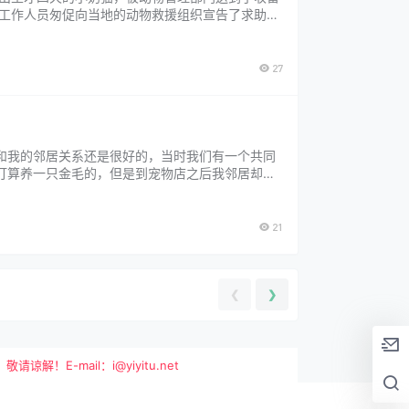
，工作人员匆促向当地的动物救援组织宣告了求助邮
佩妮毫不犹豫地站了出来。 多亏了一位运送志愿者
27
和我的邻居关系还是很好的，当时我们有一个共同
打算养一只金毛的，但是到宠物店之后我邻居却被
了小金毛，所以今后的生活中邻居家的哈士奇智商
21
❮
❯
-mail：i@yiyitu.net