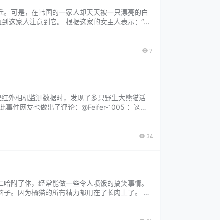
近。可是，在韩国的一家人却天天被一只漂亮的白
到这家人注意到它。 根据这家的女主人表示：“因
女主人还表示，自己之所以不愿意接受这只猫咪是因
7
理红外相机监测数据时，发现了多只野生大熊猫活
友也做出了评论：@Feifer-1005 ：这大
亲亲]善良的人类守护着你们。 光看视频其实就知
34
二哈附了体，经常能做一些令人喷饭的搞笑事情。
脑子。因为橘猫的所有精力都用在了长肉上了。 这
睡，睡醒了就开始捣乱。这天铲屎官化妆的时候，