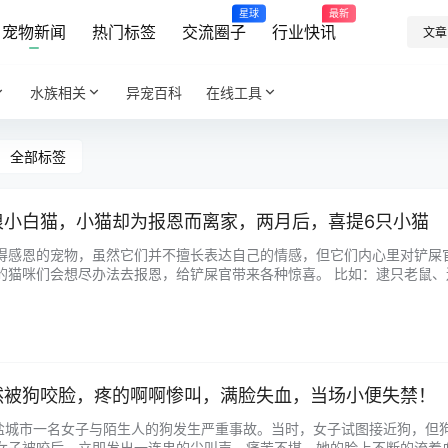
星球
最新
宠物新闻
热门标签
交流圈子
行业快讯
文章
水族相关
异宠百科
在线工具
全部标签
浪小白猫，小猫却为报恩而离家，两月后，喜提6只小猫
得感恩的宠物，虽然它们并不擅长表达自己的情感，但它们内心里对铲屎
的猫咪们会想尽办法去报恩，给铲屎官带来各种惊喜。 比如：逮只老鼠
，来作为给铲屎官的惊喜！ 在北京有一位善良的小姐姐，在她家的楼道里
居民们喵喵…...
然被狗咬脸，疼的啊啊惨叫，满脸失血，当场小便失禁！
，盐城市一名女子与陌生人的狗发生严重事故。当时，女子试图接近狗，但
女子被咬后，立即发出一连串的尖叫声，痛苦不堪。她的脸上不断的流着