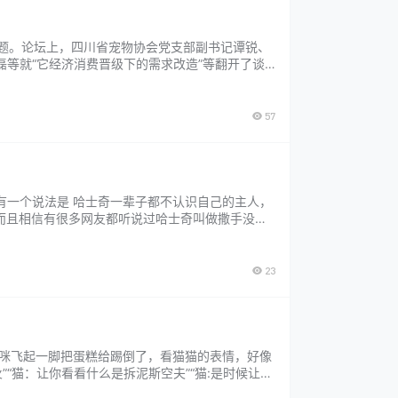
为主题。论坛上，四川省宠物协会党支部副书记谭锐、
等就“它经济消费晋级下的需求改造”等翻开了谈
能，更是倒逼作业重构品牌进化的中心力气。新一代
57
有一个说法是 哈士奇一辈子都不认识自己的主人，
而且相信有很多网友都听说过哈士奇叫做撒手没，
哈士奇永远不要撒手，它们也不是逃走，只是傻，
23
猫咪飞起一脚把蛋糕给踢倒了，看猫猫的表情，好像
“猫：让你看看什么是拆泥斯空夫”“猫:是时候让你
在视频下方回复了网友的评论，我和我对象都很爱他