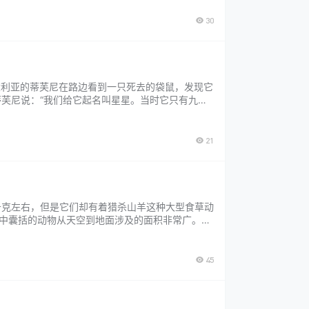
30
大利亚的蒂芙尼在路边看到一只死去的袋鼠，发现它
芙尼说：“我们给它起名叫星星。当时它只有九个
方，然后用奶瓶喂养它，玛吉在照顾袋鼠宝宝这方面
21
千克左右，但是它们却有着猎杀山羊这种大型食草动
谱中囊括的动物从天空到地面涉及的面积非常广。早
究，研究人员历时五年（1975-1979年）一共
45