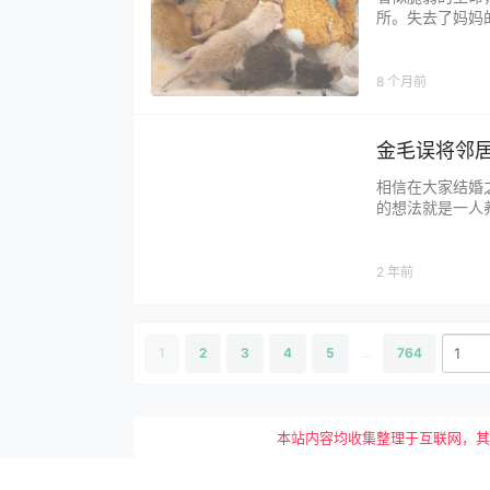
所。失去了妈妈
件。 自高自大
的协助，当天，六
8 个月前
金毛误将邻
相信在大家结婚
的想法就是一人
哈士奇的颜值所
从小就被我家的金
2 年前
1
2
3
4
5
...
764
本站内容均收集整理于互联网，其著作