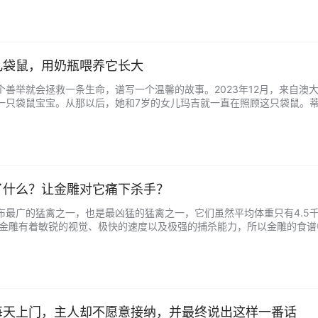
.
儿袋鼠，用奶瓶喂养它长大
个善举就会拯救一条生命，谱写一个温馨的故事。2023年12月，来自澳
一只袋鼠宝宝。从那以后，她和7岁的女儿玛吉就一直在照顾这只袋鼠。蒂
18个月了，身体越来越强壮。” 蒂芙尼表示，她们让兽医提供了特殊配
作用。…...
了什么？让金雕对它痛下杀手？
布最广的猛禽之一，也是最凶猛的猛禽之一，它们虽然平均体重只有4.5
于金雕有着敏锐的视觉、极快的速度以及极强的捕杀能力，所以金雕的食
年代，国外的鸟类学家就通过搜寻金雕巢残留物的方式对其食物的构成进行了研
...
每天上门，主人却不愿意接纳，并最终说出这样一番话