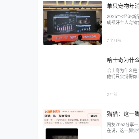
单只宠物年
2025“它经济
成都好主人宠物
论和同享。 谭
养宠人群的中心诉求
7 个月前
哈士奇为什么
哈士奇为什么是
他们只会觉得你
原因是哈士奇天
要跑出去玩几个小
2 年前
猫猫：这一
网友7hez分
在说，这一脚会
见识见识我如来