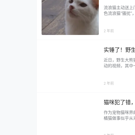
流浪猫主动送上
色流浪猫“骚扰
为这只猫每天都
为她实在不想和流
2 年前
实锤了！野
近日，野生大熊
动的视频，其中一
自然的饭真香，
道，野生大…...
2 年前
猫咪犯了错
作为宠物猫咪界
橘猫做事似乎从
位铲屎官家里的
发现自己口红摔成