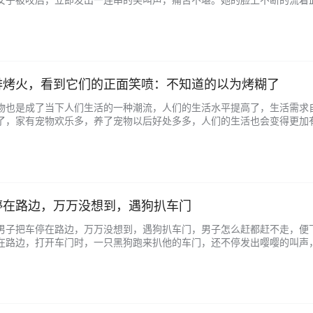
，没有停止小便。 更令人不安的是，该女子还告诉记者，她的一只眼睛
接受的。 该…...
排烤火，看到它们的正面笑喷：不知道的以为烤糊了
物也是成了当下人们生活的一种潮流，人们的生活水平提高了，生活需求
了，家有宠物欢乐多，养了宠物以后好处多多，人们的生活也会变得更加
的人，都会养宠物来陪伴自己，调节自己的生活。 现在，养宠物的人多
出现的。这也是表…...
停在路边，万万没想到，遇狗扒车门
男子把车停在路边，万万没想到，遇狗扒车门，男子怎么赶都赶不走，便
在路边，打开车门时，一只黑狗跑来扒他的车门，还不停发出嘤嘤的叫声
的意图，但是随着男子下车，跟着黑狗身后来到路旁，黑狗朝断裂的木板
一窝5黑白小狗…...