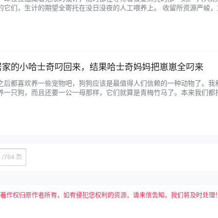
的它们，生计的期望全寄托在没日没夜的人工喂养上。 收留所资源严峻
是一个志愿者组织，他们看到了这封邮件，马上开端寻觅合适的寄养家庭，
只小猫就被…...
居家的小哈士奇叼回来，结果哈士奇妈妈把崽崽全叼来
之后都喜欢养一些宠物吧，狗狗应该是最值得人们信赖的一种动物了。我
养一只狗，而且还要一公一母那样，它们就算是青梅竹马了。本来我们都
深深的吸引了，可能他不知道哈士奇的智商有多么的低吧，而我还是选择
毛所碾压。金毛误将…...
/
764 页
权归原作者所有，如有侵犯您权利的资源，请来信告知，我们将及时处理！敬请谅解！E