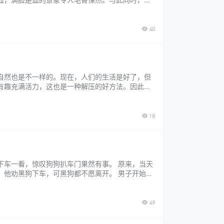
被狗咬伤严重，完全失明。这一刻，她感到绝望和痛
40
自然也是不一样的。现在，人们的生活是好了，但
有趣充满活力，这也是一种解压的好方法。因此，
了，宠物业也是蓬勃发展，宠物的种类也多了，以前
18
下车一看，惊叹狗狗扒车门果然有事。 原来，当天
，他劝黑狗下车，可黑狗都不愿离开。 男子开始还
处大声叫唤，于是他将路旁断裂的两块木板掀开，
49