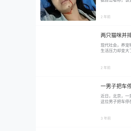
子当场无法控制
苦，毁容是她无法
2 年前
两只猫咪并
现代社会，养宠
生活压力却变大
不少喜欢小动物
没有养过的宠物也
2 年前
一男子把车
近日，北京，一
这位男子把车停
没有领会到黑狗
才发现里面竟有着
3 年前