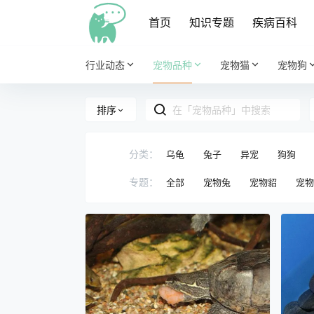
首页
知识专题
疾病百科
行业动态
宠物品种
宠物猫
宠物狗
排序
分类：
乌龟
兔子
异宠
狗狗
专题：
全部
宠物兔
宠物貂
宠物