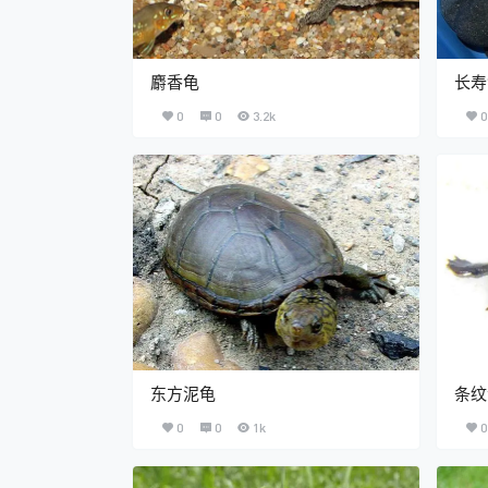
麝香龟
长寿
0
0
3.2k
0
东方泥龟
条纹
0
0
1k
0