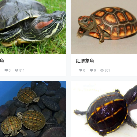
龟
红腿象龟
0
811
0
0
801