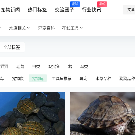
星球
最新
宠物新闻
热门标签
交流圈子
行业快讯
文章
水族相关
异宠百科
在线工具
全部标签
猫猫
老鼠
虫类
观赏鱼
貂
鸟类
鸟
宠物鼠
宠物龟
工具鱼推荐
异宠
水草品种
狗狗品种