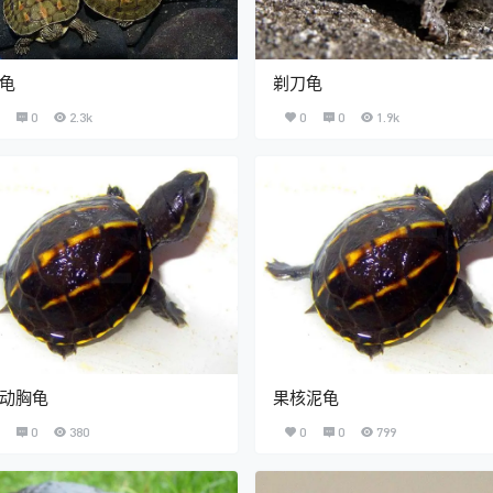
龟
剃刀龟
0
2.3k
0
0
1.9k
动胸龟
果核泥龟
0
380
0
0
799