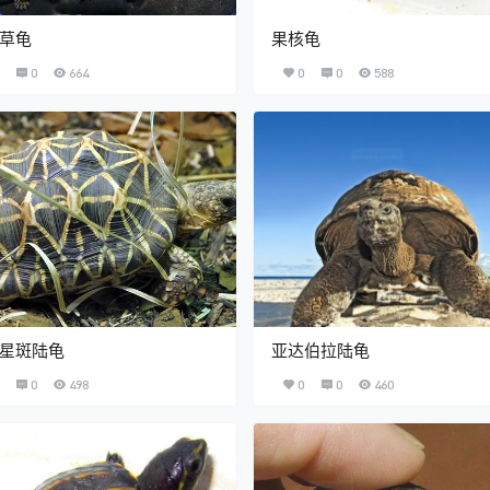
草龟
果核龟
0
664
0
0
588
星斑陆龟
亚达伯拉陆龟
0
498
0
0
460