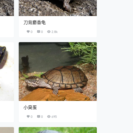
刀背麝香龟
0
0
2.8k
小臭蛋
0
0
695