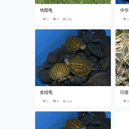
地图龟
中华
0
0
900
0
金线龟
印度
0
0
466
0