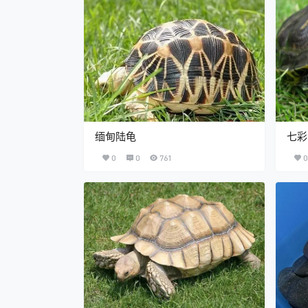
缅甸陆龟
七彩
0
0
761
0