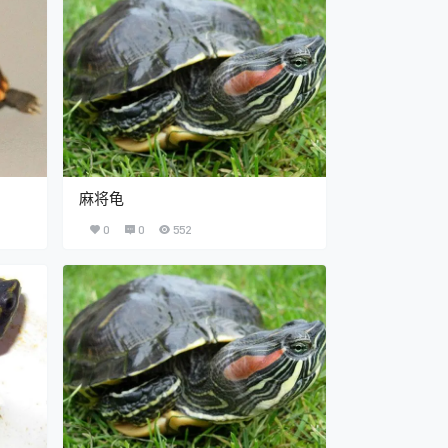
麻将龟
0
0
552