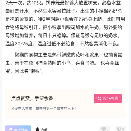
2天一次，约10只。饲养笼最好够大放置树支，必备水盆，
最好是开水，不然生水容易拉肚子。出生的小猴猴妈妈总
是抱的紧紧的，待2星期后小猴会在妈妈身上爬，此时可用
食物将母猴引开，把小猴拿出喂司加水的牛奶，另外要给
母猴增加营养，每日十只蟋蟀。保证母猴有足够的奶水。
温度20-25度，温度过低不必给食，不然容易消化不良。
懒猴的食物主要是热带鲜嫩的花叶和浆果，也捕食昆
虫，善于在夜间捕食熟睡的小鸟，喜食鸟蛋。 也喜食蜂
蜜，因此名“懒猴”。
点点赞赏，手留余香
给TA打赏
还没有人赞赏，快来当第一个赞赏的人吧！
0
0
海报分享
收藏