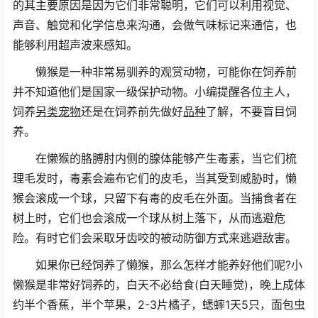
的其主要原因是因为它们非常聪明，它们可以利用视觉、
声音、触觉和化学信息来沟通，会做气味标记来通信，也
能够利用超声波来感知。
懒猴是一种非常易驯养的观赏动物，可能你在饲养前
并不知道他们是国家一级保护动物。小编提醒各位主人，
饲养
另类
宠物
还是在饲养前先做好
品种
了解，不要盲目饲
养。
在懒猴的胳膊肘内侧的腺体能够产生毒素，当它们梳
理毛发时，毒素会遍布它们的皮毛，当其受到威胁时，懒
猴会滚成一个球，只留下有毒的皮毛在外面。当捕食者在
树上时，它们也会滚成一个球从树上落下，从而逃避危
险。有时它们会采取牙齿咬的被动防御方式来逃避敌害。
如果你已经饲养了懒猴，那么怎样才能养好他们呢?小
懒猴是非常好饲养的，白天不必给食(白天睡觉)，晚上成体
约半个香蕉，半个苹果，2-3片橘子，蟋蟀1天5只，面包虫