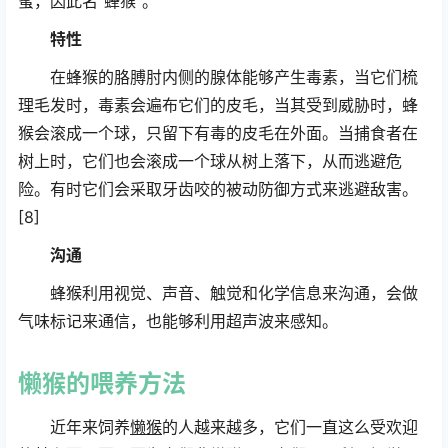
蜜，因此名“蜂猴”。
特性
在蜂猴的胳膊肘内侧的腺体能够产生毒素，当它们梳
理毛发时，毒素会遍布它们的皮毛，当其受到威胁时，蜂
猴会滚成一个球，只留下有毒的皮毛在外面。当捕食者在
树上时，它们也会滚成一个球从树上落下，从而逃避危
险。有时它们会采取牙齿咬的被动防御方式来逃避敌害。
[8]
沟通
蜂猴利用视觉、声音、触觉和化学信息来沟通，会做
气味标记来通信，也能够利用超声波来感知。
懒猴
的喂养方法
近年来饲养
懒猴
的人越来越多，它们一直这么受欢迎