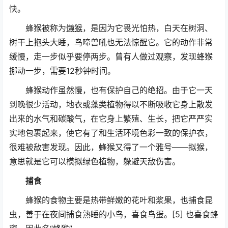
快。
蜂猴被称为
懒猴
，是因为它畏光怕热，白天在树洞、
树干上抱头大睡，鸟啼兽吼也无法惊醒它。它的动作非常
缓慢，走一步似乎要停两步。曾有人做过观察，发现蜂猴
挪动一步，需要12秒钟时间。
蜂猴动作虽然慢，也有保护自己的绝招。由于它一天
到晚很少活动，地衣或藻类植物得以不断吸收它身上散发
出来的水气和碳酸气，在它身上繁殖、生长，把它严严实
实地包裹起来，使它有了和生活环境色彩一致的保护衣，
很难被敌害发现。因此，蜂猴又得了一个雅号——拟猴，
意思就是它可以模拟绿色植物，躲避天敌伤害。
捕食
蜂猴的食物主要是热带鲜嫩的花叶和浆果，也捕食昆
虫，善于在夜间捕食熟睡的小鸟，喜食鸟蛋。[5] 也喜食蜂