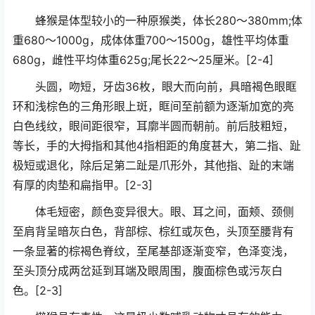
蜂猴是体型较小的一种原猴类，体长280～380mm;体
重680～1000g，成体体重700～1500g，雄性平均体重
680g，雌性平均体重625g;尾长22～25厘米。[2-4]
头圆，吻短，牙齿36枚，眼大而向前，具暗褐色眼眶
环和浅棕色的三角形眼上斑，眶间至前额为逐渐加宽的亮
白色线纹，眼间距很窄，耳廓半圆而朝前。前后肢粗短，
等长，手的大拇指和其他4指相距的角度甚大，第二指、趾
极短或退化，除后足第二趾是爪形外，其他指、趾的末端
有厚的肉垫和扁指甲。[2-3]
体毛短密，颜色变异很大。眼、耳之间，面颊、颈侧
至肩背呈暗灰白色，背部棕、棕红或灰色，头顶至腰背有
一条显著的棕褐色脊纹，至尾基部逐渐变窄，色泽变浅，
至头顶分成两岔延到耳端及眼周围，腹面棕色或污灰白
色。[2-3]