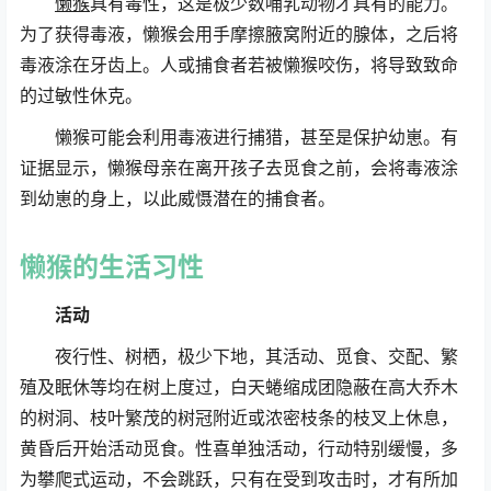
懒猴
具有毒性，这是极少数哺乳动物才具有的能力。
为了获得毒液，懒猴会用手摩擦腋窝附近的腺体，之后将
毒液涂在牙齿上。人或捕食者若被懒猴咬伤，将导致致命
的过敏性休克。
懒猴可能会利用毒液进行捕猎，甚至是保护幼崽。有
证据显示，懒猴母亲在离开孩子去觅食之前，会将毒液涂
到幼崽的身上，以此威慑潜在的捕食者。
懒猴
的生活习性
活动
夜行性、树栖，极少下地，其活动、觅食、交配、繁
殖及眠休等均在树上度过，白天蜷缩成团隐蔽在高大乔木
的树洞、枝叶繁茂的树冠附近或浓密枝条的枝叉上休息，
黄昏后开始活动觅食。性喜单独活动，行动特别缓慢，多
为攀爬式运动，不会跳跃，只有在受到攻击时，才有所加