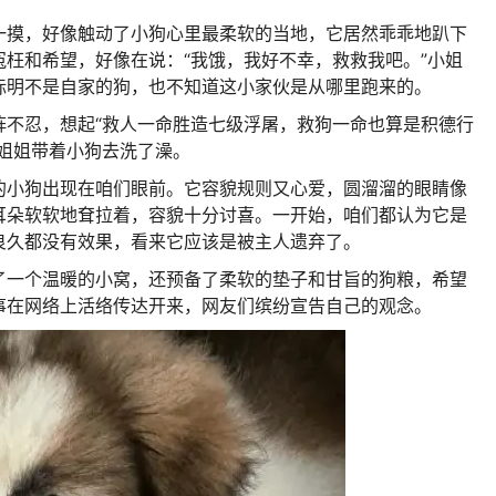
一摸，好像触动了小狗心里最柔软的当地，它居然乖乖地趴下
枉和希望，好像在说：“我饿，我好不幸，救救我吧。”
小姐
标明不是自家的狗，也不知道这小家伙是从哪里跑来的。
阵不忍，想起“救人一命胜造七级浮屠，救狗一命也算是积德行
姐姐带着小狗去洗了澡。
的小狗出现在咱们眼前。
它容貌规则又心爱，圆溜溜的眼睛像
耳朵软软地耷拉着，容貌十分讨喜。
一开始，咱们都认为它是
良久都没有效果，看来它应该是被主人遗弃了。
了一个温暖的小窝，还预备了柔软的垫子和甘旨的狗粮，希望
事在网络上活络传达开来，网友们缤纷宣告自己的观念。