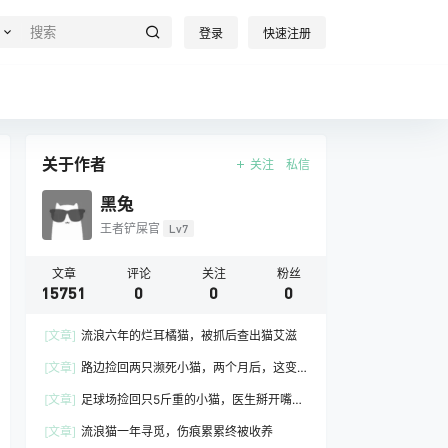
登录
快速注册
关于作者
关注
私信
黑兔
王者铲屎官
Lv7
文章
评论
关注
粉丝
15751
0
0
0
[文章]
流浪六年的烂耳橘猫，被抓后查出猫艾滋
[文章]
路边捡回两只濒死小猫，两个月后，这变
化谁敢认
[文章]
足球场捡回只5斤重的小猫，医生掰开嘴一
看，大家都愣住了
[文章]
流浪猫一年寻觅，伤痕累累终被收养