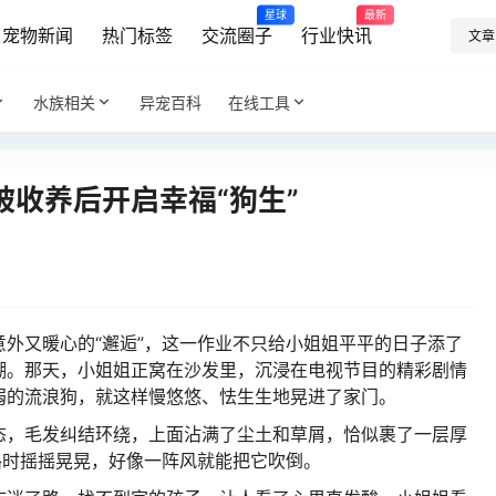
星球
最新
宠物新闻
热门标签
交流圈子
行业快讯
文章
水族相关
异宠百科
在线工具
收养后开启幸福“狗生”
外又暖心的“邂逅”，这一作业不只给小姐姐平平的日子添了
潮。
那天，小姐姐正窝在沙发里，沉浸在电视节目的精彩剧情
弱的流浪狗，就这样慢悠悠、怯生生地晃进了家门。
态，毛发纠结环绕，上面沾满了尘土和草屑，恰似裹了一层厚
路时摇摇晃晃，好像一阵风就能把它吹倒。