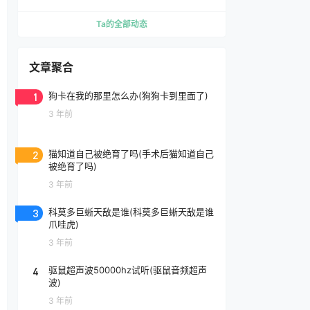
Ta的全部动态
文章聚合
1
狗卡在我的那里怎么办(狗狗卡到里面了)
3 年前
2
猫知道自己被绝育了吗(手术后猫知道自己
被绝育了吗)
3 年前
3
科莫多巨蜥天敌是谁(科莫多巨蜥天敌是谁
爪哇虎)
3 年前
4
驱鼠超声波50000hz试听(驱鼠音频超声
波)
3 年前