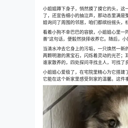
小姐姐蹲下身子，悄然摸了摸它的头，这
了，还宣告细小的抽泣声，那动态里满是冤
姐询问了周围的邻居，咱们都缤纷摇头，
看着小狗不幸巴巴的容貌，小姐姐心里一
善”这句话，便毅然抉择收养它。
随后，小
当清水冲去它身上的污垢，一只焕然一新
两颗明澈的黑宝石，闪烁着灵动的光芒；
谁家散养的，四处探问寻找主人，可找了
小姐姐心爱极了，在宅院里精心为它搭建
它能在这个新家里感受到家的温馨。
这件