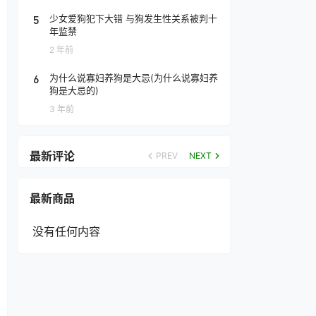
5
少女爱狗犯下大错 与狗发生性关系被判十
年监禁
2 年前
6
为什么说寡妇养狗是大忌(为什么说寡妇养
狗是大忌的)
3 年前
最新评论
PREV
NEXT
最新商品
没有任何内容