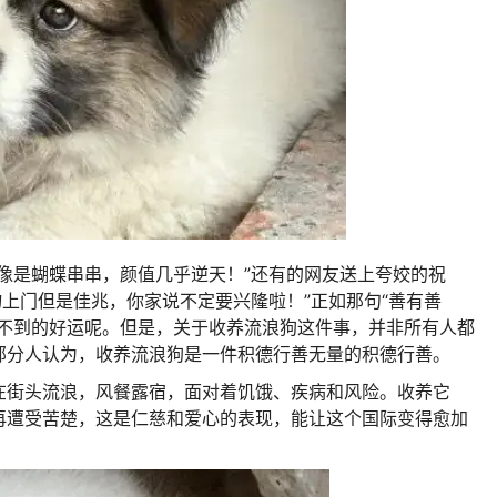
像是蝴蝶串串，颜值几乎逆天！”
还有的网友送上夸姣的祝
物上门但是佳兆，你家说不定要兴隆啦！”
正如那句“善有善
不到的好运呢。
但是，关于收养流浪狗这件事，并非所有人都
部分人认为，收养流浪狗是一件积德行善无量的积德行善。
在街头流浪，风餐露宿，面对着饥饿、疾病和风险。
收养它
再遭受苦楚，这是仁慈和爱心的表现，能让这个国际变得愈加