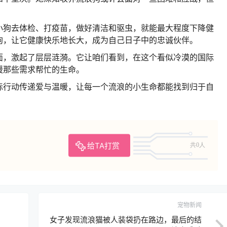
。
小狗去体检、打疫苗，做好清洁和驱虫，就能最大程度下降健
狗，让它健康快乐地长大，成为自己日子中的忠诚伙伴。
面，激起了层层涟漪。
它让咱们看到，在这个看似冷漠的国际
暖那些需求帮忙的生命。
际行动传递爱与温暖，让每一个流浪的小生命都能找到归于自
给TA打赏
共0人
宠物新闻
！
女子发现流浪猫被人装袋扔在路边，最后的结