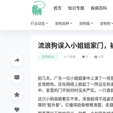
首页
知识专题
疾病百科
行业动态
宠物品种
宠物猫
宠物狗
流浪狗误入小姐姐家门，被
0
415
宠物新闻
5 个月前
前几天，广东一位小姐姐家中上演了一场意
反常颜色，还在网络上掀起了一阵议论热
中，家里的门不知何时没关严实。
一只衰
这只小狗容貌着实不幸，浑身脏得不成姿
厚的“脏外套”。
它瘦得肋骨根根清楚，走