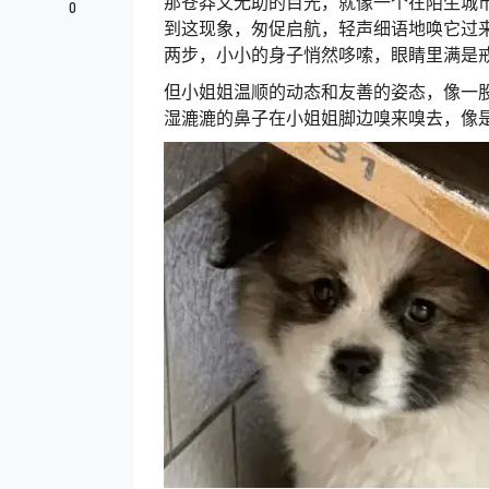
那苍莽又无助的目光，就像一个在陌生城
0
到这现象，匆促启航，轻声细语地唤它过
两步，小小的身子悄然哆嗦，眼睛里满是
但小姐姐温顺的动态和友善的姿态，像一
湿漉漉的鼻子在小姐姐脚边嗅来嗅去，像