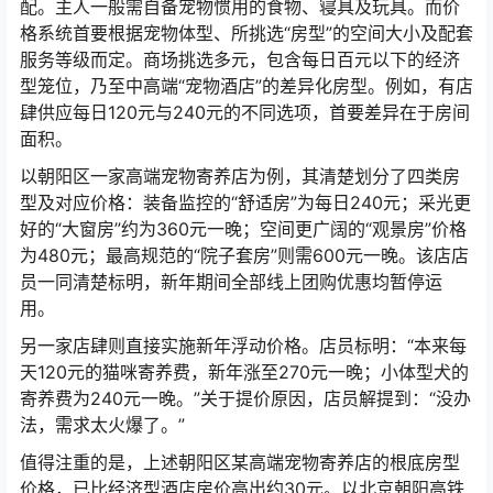
配。主人一般需自备宠物惯用的食物、寝具及玩具。而价
格系统首要根据宠物体型、所挑选“房型”的空间大小及配套
服务等级而定。商场挑选多元，包含每日百元以下的经济
型笼位，乃至中高端“宠物酒店”的差异化房型。例如，有店
肆供应每日120元与240元的不同选项，首要差异在于房间
面积。
以朝阳区一家高端宠物寄养店为例，其清楚划分了四类房
型及对应价格：装备监控的“舒适房”为每日240元；采光更
好的“大窗房”约为360元一晚；空间更广阔的“观景房”价格
为480元；最高规范的“院子套房”则需600元一晚。该店店
员一同清楚标明，新年期间全部线上团购优惠均暂停运
用。
另一家店肆则直接实施新年浮动价格。店员标明：“本来每
天120元的猫咪寄养费，新年涨至270元一晚；小体型犬的
寄养费为240元一晚。”关于提价原因，店员解提到：“没办
法，需求太火爆了。”
值得注重的是，上述朝阳区某高端宠物寄养店的根底房型
价格，已比经济型酒店房价高出约30元。以北京朝阳高铁