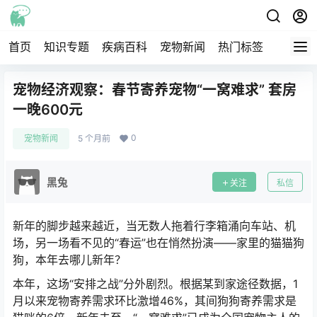
首页
知识专题
疾病百科
宠物新闻
热门标签
交流圈
宠物经济观察：春节寄养宠物“一窝难求” 套房
一晚600元
0
宠物新闻
5 个月前
黑兔
关注
私信
新年的脚步越来越近，当无数人拖着行李箱涌向车站、机
场，另一场看不见的“春运”也在悄然扮演——家里的猫猫狗
狗，本年去哪儿新年？
本年，这场“安排之战”分外剧烈。根据某到家途径数据，1
月以来宠物寄养需求环比激增46%，其间狗狗寄养需求是