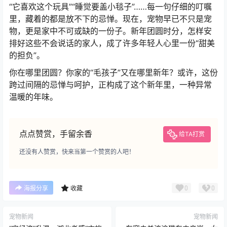
“它喜欢这个玩具”“睡觉要盖小毯子”……每一句仔细的叮嘱
里，藏着的都是放不下的忌惮。现在，宠物早已不只是宠
物，更是家中不可或缺的一份子。新年团圆时分，怎样安
排好这些不会说话的家人，成了许多年轻人心里一份“甜美
的担负”。
你在哪里团圆？你家的“毛孩子”又在哪里新年？或许，这份
跨过间隔的忌惮与呵护，正构成了这个新年里，一种异常
温暖的年味。
点点赞赏，手留余香
给TA打赏
还没有人赞赏，快来当第一个赞赏的人吧！
0
0
海报分享
收藏
宠物新闻
宠物新闻