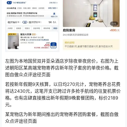
左图为本地国贸双井亚朵酒店岁除夜单夜房价，右图为上
述朝阳区某高端宠物寄养店新年院子套房的单夜价格。截
图自傲众点评途径页面
若按新年假期9天核算，以日均270元计，宠物寄养总花费
将达2430元，这笔开支已跨过许多抢手航线的往复机票价
格。也有店肆直接推出新年假期9晚套餐团购，标价2189
元。
某宠物店为新年期间推出的宠物寄养团购套餐，截图自傲
众点评途径页面