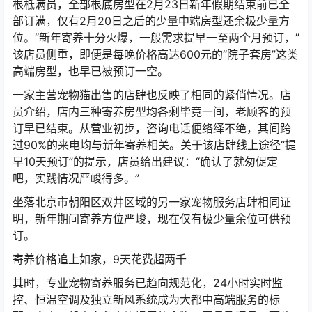
根柢满员，全部根底房型在2月23日新年假期结束前已全
部订满，仅有2月20日之后的少量中端房型还余极少量方
位。“新年寄养十分火爆，一般需求提早一至两个月预订，”
该店员侧重，即便是每晚价格高达600元的“院子套房”这类
高端房型，也早已被预订一空。
一家主营宠物猫出售的店肆也反映了相同的紧俏情况。店
员介绍，店内三种寄养房型均各剩毕竟一间，老顾客的预
订早已结束。从营业初步，咨询电话便络绎不绝，其间跨
过90%的来电均与新年寄养相关。关于该店肆线上途径“提
早10天预订”的提示，店员给出建议：“确认了就匆促定
吧，实践情况严峻得多。”
坐落北京市朝阳区双井区域的另一家宠物服务店肆相同证
明，新年期间寄养方位严峻，现在仅有极少量余位可供预
订。
寄养价格追上如家，9天花费超两千
其时，专业宠物寄养服务已趋向规范化，24小时实时监
控、恒温空调及独立新风系统成为大都中高端服务的标