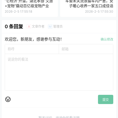
“它经济”升温，湖北孝感“文旅
车窗未关流浪猫车内产崽，女
+宠物”撬动百亿级宠物产业
子暖心收养一家五口成佳话
2026-2-5 17:55:18
2026-2-5 17:55:30
0 条回复
文章作者
管理员
A
M
欢迎您，新朋友，感谢参与互动！
确认修改
提交
暂无讨论，说说你的看法吧