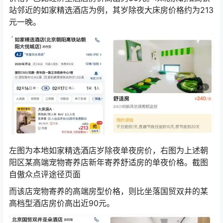
站邻近的如家精选酒店为例，其岁除夜大床房价格约为213
元一晚。
左图为本地如家精选酒店岁除夜单夜房价，右图为上述朝
阳区某高端宠物寄养店新年寄养舒适房的单夜价格。截图
自傲众点评途径页面
而该店宠物寄养的高端房型价格，则比坐落国贸双井的某
高档型酒店房价高出近90元。