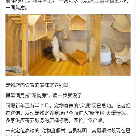
猫咪的6倍。新年未至，“一窝难求”已成为全国宠物主人的
一同焦虑。
计算器
宠物店内设置的猫咪寄养别墅。
提早俩月抢“宠物房”，晚一步就没了
间隔新年还有半个月，宠物寄养的“房源”现已急切。记者经
过咨询，发现宠物寄养商场已全面进入“新年档”火爆情况。
多家供应寄养服务的店肆标明，笼位广泛严峻。
一家定位高端的“宠物度假村”店员标明，其假期时段现在已