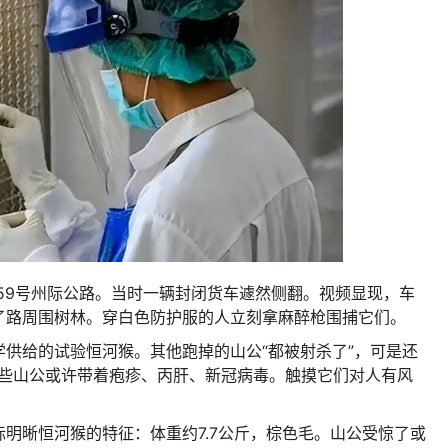
州59号州际公路。当时一辆封闭货车遽然侧翻。视频显现，车
了路周围树林。穿白色防护服的人立刻拿麻醉枪围捕它们。
供给的试验恒河猴。其他跑掉的山公“都被射杀了”，可是还
这些山公或许带着疱疹、丙肝、新冠病毒。触摸它们对人有风
明晰恒河猴的特征：体重约7.7公斤，棕色毛。山公受惊了或