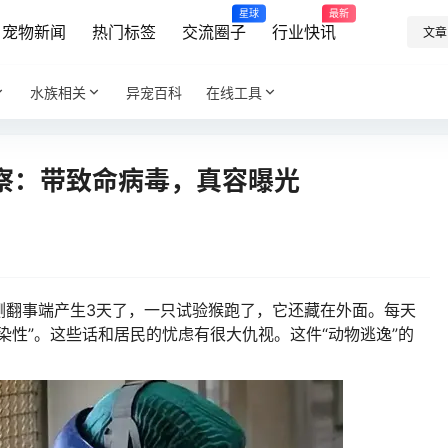
星球
最新
宠物新闻
热门标签
交流圈子
行业快讯
文章
水族相关
异宠百科
在线工具
察：带致命病毒，真容曝光
侧翻事端产生3天了，一只试验猴跑了，它还藏在外面。每天
染性”。这些话和居民的忧虑有很大仇视。这件“动物逃逸”的
。