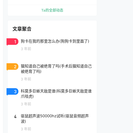
Ta的全部动态
文章聚合
1
狗卡在我的那里怎么办(狗狗卡到里面了)
3 年前
2
猫知道自己被绝育了吗(手术后猫知道自己
被绝育了吗)
3 年前
3
科莫多巨蜥天敌是谁(科莫多巨蜥天敌是谁
爪哇虎)
3 年前
4
驱鼠超声波50000hz试听(驱鼠音频超声
波)
3 年前