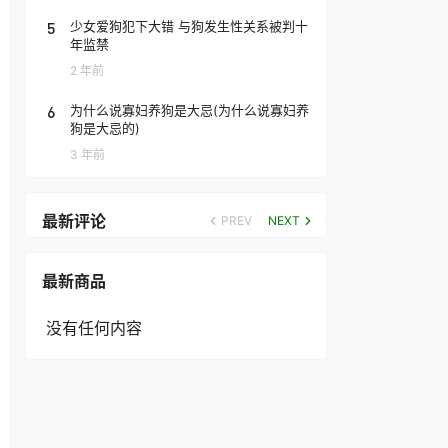
5
少女爱狗犯下大错 与狗发生性关系被判十
年监禁
2 年前
6
为什么说寡妇养狗是大忌(为什么说寡妇养
狗是大忌的)
3 年前
最新评论
PREV
NEXT
最新商品
没有任何内容