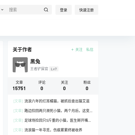
登录
快速注册
关于作者
关注
私信
黑兔
王者铲屎官
Lv7
文章
评论
关注
粉丝
15751
0
0
0
[文章]
流浪六年的烂耳橘猫，被抓后查出猫艾滋
[文章]
路边捡回两只濒死小猫，两个月后，这变
化谁敢认
[文章]
足球场捡回只5斤重的小猫，医生掰开嘴一
看，大家都愣住了
[文章]
流浪猫一年寻觅，伤痕累累终被收养