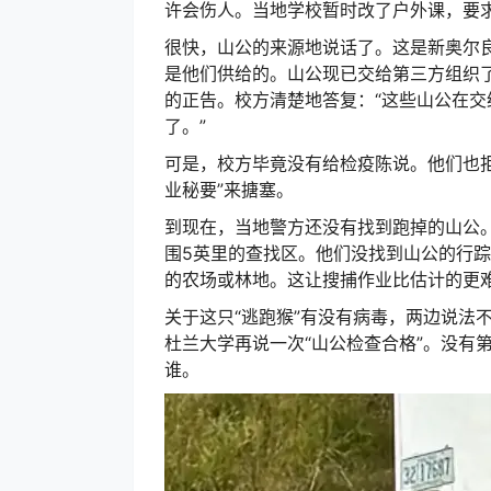
许会伤人。当地学校暂时改了户外课，要
很快，山公的来源地说话了。这是新奥尔
是他们供给的。山公现已交给第三方组织了
的正告。校方清楚地答复：“这些山公在
了。”
可是，校方毕竟没有给检疫陈说。他们也拒
业秘要”来搪塞。
到现在，当地警方还没有找到跑掉的山公
围5英里的查找区。他们没找到山公的行
的农场或林地。这让搜捕作业比估计的更
关于这只“逃跑猴”有没有病毒，两边说法
杜兰大学再说一次“山公检查合格”。没有
谁。